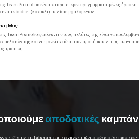
ης Team Promotion είναι να προσφέρει προγραμματισμένες δράσεις 
ο ενίοτε budget (κονδύλι) των διαφημιζόμενων.
υση Μας
ης Team Promotion,απέναντι στους πελάτες της είναι να προλαμβάνε
ν πελατών της και να φανεί αντάξια των προσδοκιών τους, ικανοπο
υς τρόπους.
οποιούμε
αποδοτικές
καμπάνι
 γνωρίζουμε τη
δύναμη
του συγκεκριμένου μέσου διαφήμισης,