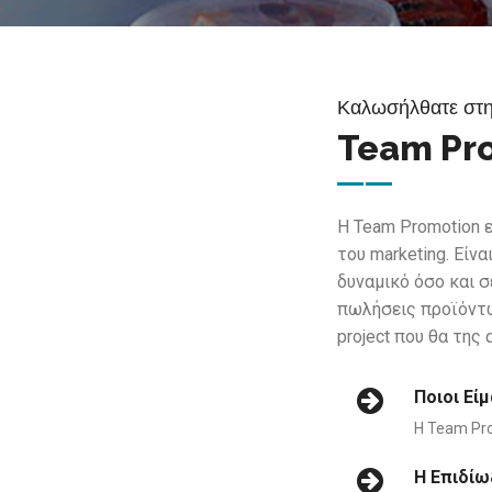
Καλωσήλθατε στ
Team Pr
Η Team Promotion ε
του marketing. Είν
δυναμικό όσο και 
πωλήσεις προϊόντω
project που θα της 
Ποιοι Εί
Η Team Pro
Η Επιδίω