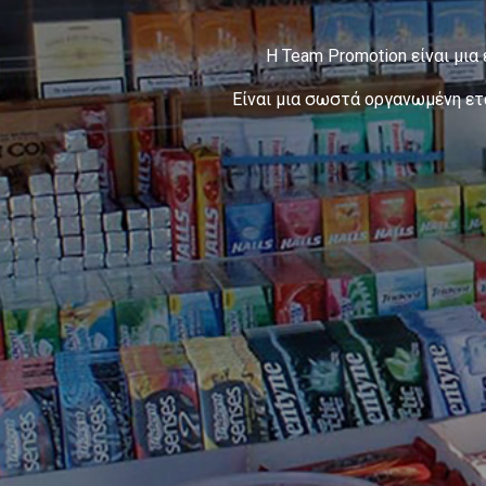
Η Team Promotion είναι μια
Είναι μια σωστά οργανωμένη ετ