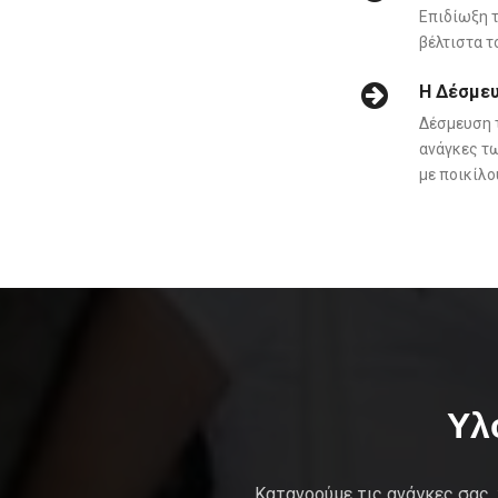
Επιδίωξη τ
βέλτιστα τ
Η Δέσμε
Δέσμευση τ
ανάγκες τω
με ποικίλο
Υλ
Κατανοούμε τις ανάγκες σας,